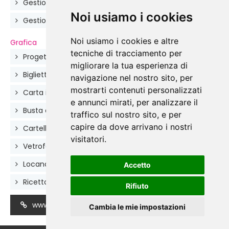
Gestione dinamica dei corsi e degli eventi
Noi usiamo i cookies
Gestione dinamica della newsletter
Noi usiamo i cookies e altre
Grafica
tecniche di tracciamento per
Progettazione e realizzazione del Logo
migliorare la tua esperienza di
Biglietti da visita 4,5x8,5 cm
navigazione nel nostro sito, per
mostrarti contenuti personalizzati
Carta intestata
e annunci mirati, per analizzare il
Busta da lettere 23x11 cm
traffico sul nostro sito, e per
capire da dove arrivano i nostri
Cartellina portadocumenti 44x31 cm
visitatori.
Vetrofania
Locandine
Accetto
Ricettario
Rifiuto
www.luxurycakedesign.it
Cambia le mie impostazioni