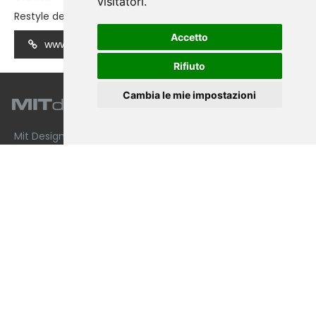
visitatori.
Restyle del Logo
Accetto
www.pandoragreen.com
Rifiuto
Cambia le mie impostazioni
Mit Design Service
di Galentino Monica 61, Via Pindaro
00124 Roma - I
info@mitdesign.it
e-mail
monica@mitdesign.it
e-mail
P.IVA 15441851001
Iscrizione R.E.A. n. RM - 1590896
PEC
monicagalentino@pec.it