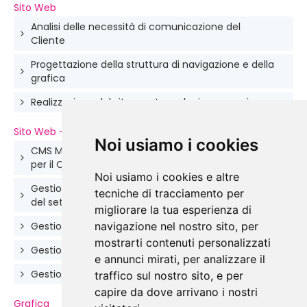
Sito Web
Analisi delle necessità di comunicazione del
Cliente
Progettazione della struttura di navigazione e della
grafica
Realizzazione del sito con tecnologia responsive
Sito Web - Caratteristiche
Noi usiamo i cookies
CMS MITdesign e struttura XHTML realizzati ad hoc
per il Cliente
Noi usiamo i cookies e altre
Gestione dinamica delle categorie di prodotto e
tecniche di tracciamento per
del settore di applicazione
migliorare la tua esperienza di
navigazione nel nostro sito, per
Gestione dinamica dello slideshow in home page
mostrarti contenuti personalizzati
Gestione dinamica dei progetti e delle notizie
e annunci mirati, per analizzare il
Gestione dinamica dei contenuti delle pagine
traffico sul nostro sito, e per
capire da dove arrivano i nostri
Grafica