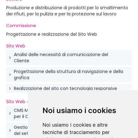
Produzione e distribuzione di prodotti per lo smaltimento
dei rifiuti, per la pulizia e per la protezione sul lavoro
Commissione
Progettazione e realizzazione del Sito Web
Sito Web
Analisi delle necessità di comunicazione del
Cliente
Progettazione della struttura di navigazione e della
grafica
Realizzazione del sito con tecnologia responsive
Sito Web - Caratteristiche
Noi usiamo i cookies
CMS MITdesign e struttura XHTML realizzati ad hoc
per il Cliente
Noi usiamo i cookies e altre
Gestione dinamica delle categorie di prodotto e
tecniche di tracciamento per
del settore di applicazione