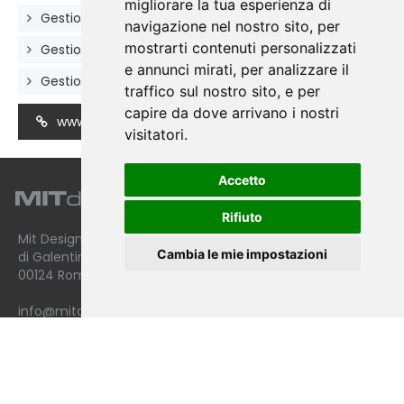
migliorare la tua esperienza di
Gestione dinamica dello slideshow in home page
navigazione nel nostro sito, per
mostrarti contenuti personalizzati
Gestione dinamica dei servizi
e annunci mirati, per analizzare il
Gestione dinamica dei contenuti delle pagine
traffico sul nostro sito, e per
capire da dove arrivano i nostri
www.grosmonoplast.it
visitatori.
Accetto
Rifiuto
Mit Design Service
Cambia le mie impostazioni
di Galentino Monica 61, Via Pindaro
00124 Roma - I
info@mitdesign.it
e-mail
monica@mitdesign.it
e-mail
P.IVA 15441851001
Iscrizione R.E.A. n. RM - 1590896
PEC
monicagalentino@pec.it