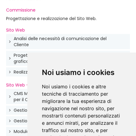
Commissione
Progettazione e realizzazione del Sito Web.
Sito Web
Analisi delle necessità di comunicazione del
Cliente
Progettazione della struttura di navigazione e della
grafica
Noi usiamo i cookies
Realizzazione del sito con tecnologia responsive
Sito Web - Caratteristiche
Noi usiamo i cookies e altre
CMS MITdesign e struttura XHTML realizzati ad hoc
tecniche di tracciamento per
per il Cliente
migliorare la tua esperienza di
navigazione nel nostro sito, per
Gestione dinamica degli immobili
mostrarti contenuti personalizzati
Gestione dinamica delle notizie
e annunci mirati, per analizzare il
traffico sul nostro sito, e per
Modulo di ricerca immobili per Regione, Città e CAP