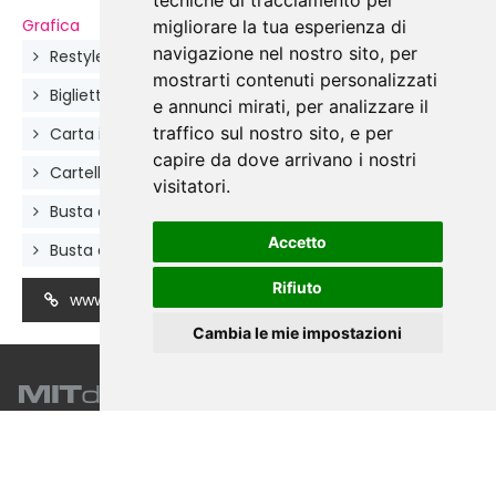
tecniche di tracciamento per
Grafica
migliorare la tua esperienza di
navigazione nel nostro sito, per
Restyle del Logo
mostrarti contenuti personalizzati
Biglietti da visita 8,5x5,5 cm
e annunci mirati, per analizzare il
traffico sul nostro sito, e per
Carta intestata
capire da dove arrivano i nostri
Cartellina portadocumenti 44x31 cm
visitatori.
Busta da lettera 23x11 cm
Accetto
Busta a sacco per A4 22,9x32,4 cm
Rifiuto
www.med-ac.eu
Cambia le mie impostazioni
Mit Design Service
di Galentino Monica 61, Via Pindaro
00124 Roma - I